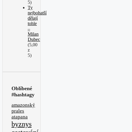
5)
Ty
nejbohatší
dělají
tohle
–
Milan
Dubec
(5,00
z
5)
Oblíbené
#hashtagy
amazonský
prales
atapana
byznys