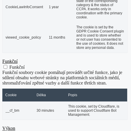
state of the corresponding
category & the status of
CookieLawInfoConsent
1 year
CCPA. It works only in
coordination with the primary
cookie.
The cookie is set by the
GDPR Cookie Consent plugin
and is used to store whether
viewed_cookie_policy
11 months
or not user has consented to
the use of cookies. It does not
store any personal data.
Funkční
Funkční
Funkční soubory cookie pomáhají provádět určité funkce, jako je
sdílení obsahu webové stránky na platformách sociálních médií,
shromažďování zpětné vazby a další funkce třetích stran.
Cookie
Délka
Popis
This cookie, set by Cloudflare, is
__cf_bm
30 minutes
used to support Cloudflare Bot
Management.
Výkon