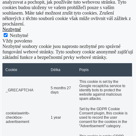
analyzovat a pochopit, jak používáte tuto webovou stránku. Tyto
cookies budou uloženy ve vašem prohlížeči pouze s vaším
souhlasem. Máte také možnost zrušit tyto cookies. Zrušení
některých z těchto souborů cookie však může ovlivnit váš zážitek z
procházení.
Nezbytné
Nezbytné
Vždy povoleno
Nezbytné soubory cookie jsou naprosto nezbytné pro správné
fungování webové stránky. Tyto soubory cookie anonymně zajišťují
základní funkce a bezpečnostní prvky webové stránky.
Cookie
Délka
Popis
This cookie is set by the
Google recaptcha service to
5 months 27
_GRECAPTCHA
identify bots to protect the
days
website against malicious
spam attacks.
Set by the GDPR Cookie
cookielawinfo-
Consent plugin, this cookie is
checkbox-
1 year
used to record the user
advertisement
consent for the cookies in the
"Advertisement" category .