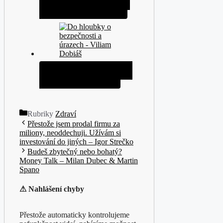
Biochemička hroutí mýty o
zdraví: 40% doplňků na…
Do hloubky o bezpečnosti a
úrazech - Viliam Dobiáš
Rubriky
Zdraví
Přestože jsem prodal firmu za
miliony, neoddechuji. Užívám si
investování do jiných – Igor Strečko
Budeš zbytečný nebo bohatý?
Money Talk – Milan Dubec & Martin
Spano
⚠ Nahlášení chyby
Přestože automaticky kontrolujeme