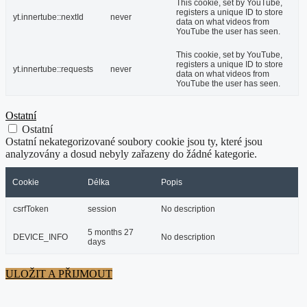
This cookie, set by YouTube,
registers a unique ID to store
yt.innertube::nextId
never
data on what videos from
YouTube the user has seen.
This cookie, set by YouTube,
registers a unique ID to store
yt.innertube::requests
never
data on what videos from
YouTube the user has seen.
Ostatní
Ostatní
Ostatní nekategorizované soubory cookie jsou ty, které jsou
analyzovány a dosud nebyly zařazeny do žádné kategorie.
Cookie
Délka
Popis
csrfToken
session
No description
5 months 27
DEVICE_INFO
No description
days
ULOŽIT A PŘIJMOUT