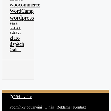
woocommerce
WordCamp
wordpress
Zdeněk
Pohlreich
zdraví
zlato
úspěch
žralok
📺
Přidat video
Podmínky používání
|
O nás
|
Reklama
|
Kontakt