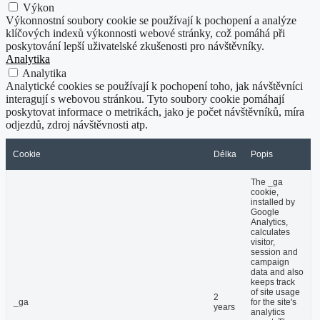
Výkon
Výkonnostní soubory cookie se používají k pochopení a analýze
klíčových indexů výkonnosti webové stránky, což pomáhá při
poskytování lepší uživatelské zkušenosti pro návštěvníky.
Analytika
Analytika
Analytické cookies se používají k pochopení toho, jak návštěvníci
interagují s webovou stránkou. Tyto soubory cookie pomáhají
poskytovat informace o metrikách, jako je počet návštěvníků, míra
odjezdů, zdroj návštěvnosti atp.
Cookie
Délka
Popis
The _ga
cookie,
installed by
Google
Analytics,
calculates
visitor,
session and
campaign
data and also
keeps track
of site usage
2
_ga
for the site's
years
analytics