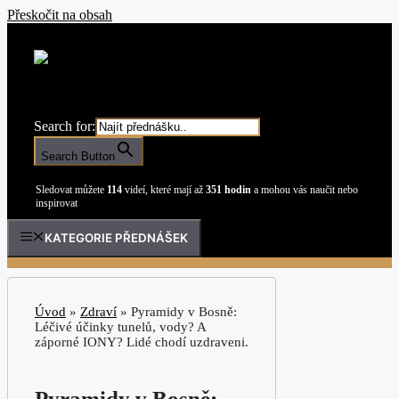
Přeskočit na obsah
Search for:
Search Button
Sledovat můžete
114
videí, které mají až
351 hodin
a mohou vás naučit nebo
inspirovat
KATEGORIE PŘEDNÁŠEK
Úvod
»
Zdraví
»
Pyramidy v Bosně:
Léčivé účinky tunelů, vody? A
záporné IONY? Lidé chodí uzdraveni.
Pyramidy v Bosně: