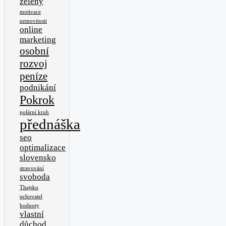
zeleny
motivace
nemovitosti
online
marketing
osobní
rozvoj
peníze
podnikání
Pokrok
polární kruh
přednáška
seo
optimalizace
slovensko
stravování
svoboda
Thajsko
uchovatel
hodnoty
vlastní
důchod