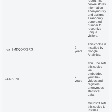
report. The
cookie stores
information
anonymously
and assigns
a randomly
generated
number to
recognize
unique
visitors.
This cookie is
2
installed by
_ga_9MDQDXX9RG
years
Google
Analytics.
YouTube sets
this cookie
via
embedded
2
youtube-
CONSENT
years
videos and
registers
anonymous
statistical
data.
Microsoft sets
this cookie to
install a