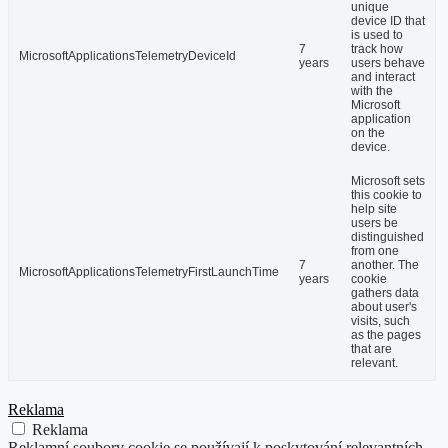
unique
device ID that
is used to
7
track how
MicrosoftApplicationsTelemetryDeviceId
years
users behave
and interact
with the
Microsoft
application
on the
device.
Microsoft sets
this cookie to
help site
users be
distinguished
from one
7
another. The
MicrosoftApplicationsTelemetryFirstLaunchTime
years
cookie
gathers data
about user's
visits, such
as the pages
that are
relevant.
Reklama
Reklama
Reklamní soubory cookie se používají k poskytování relevantních