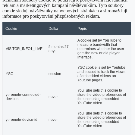
reklam a marketingových kampaní návštěvníkům. Tyto soubory
cookie sledují návštěvníky na webových stránkách a shromažďují
informace pro poskytování přizpůsobených reklam.
Cookie
Délka
Popis
A cookie set by YouTube to
measure bandwidth that
5 months 27
VISITOR_INFO1_LIVE
determines whether the user
days
gets the new or old player
interface.
YSC cookie is set by Youtube
and is used to track the views
YSC
session
of embedded videos on
Youtube pages.
YouTube sets this cookie to
yt-remote-connected-
store the video preferences of
never
devices
the user using embedded
YouTube video.
YouTube sets this cookie to
store the video preferences of
yt-remote-device-id
never
the user using embedded
YouTube video.