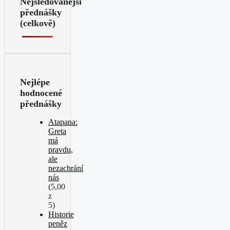
Nejsledovanější
přednášky
(celkově)
Nejlépe
hodnocené
přednášky
Atapana:
Greta
má
pravdu,
ale
nezachrání
nás
(5,00
z
5)
Historie
peněz