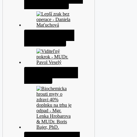
- Daniela Maťuchová
Lepší zrak bez operace -
Daniela Maťuchová
Viditelný pokrok - MUDr.
Pavol Veselý