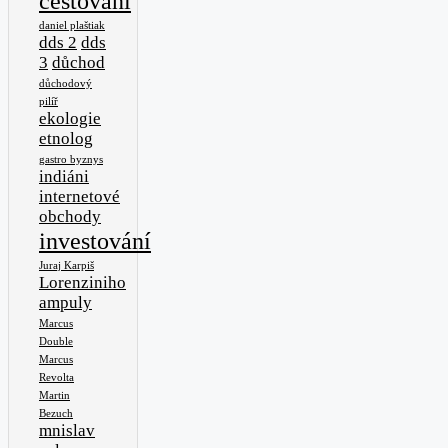
cestování
daniel plaštiak
dds 2
dds
3
důchod
důchodový
pilíř
ekologie
etnolog
gastro byznys
indiáni
internetové
obchody
investování
Juraj Karpiš
Lorenziniho
ampuly
Marcus
Double
Marcus
Revolta
Martin
Bezuch
mnislav