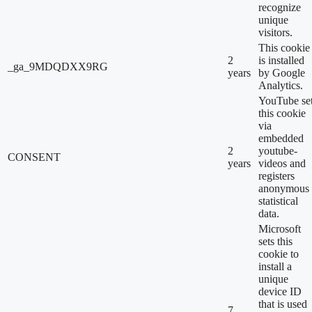
recognize
unique
visitors.
This cookie
2
is installed
_ga_9MDQDXX9RG
years
by Google
Analytics.
YouTube se
this cookie
via
embedded
2
youtube-
CONSENT
years
videos and
registers
anonymous
statistical
data.
Microsoft
sets this
cookie to
install a
unique
device ID
that is used
7