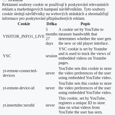
Reklamní soubory cookie se používají k poskytování relevantních
reklam a marketingových kampaní návštěvníkům. Tyto soubory
cookie sledují návštěvníky na webových stránkách a shromažďují
informace pro poskytování přizpůsobených reklam.
Cookie
Délka
Popis
5
A cookie set by YouTube to
months
measure bandwidth that
VISITOR_INFO1_LIVE
27
determines whether the user gets
days
the new or old player interface.
YSC cookie is set by Youtube
and is used to track the views of
YSC
session
embedded videos on Youtube
pages.
YouTube sets this cookie to store
yt-remote-connected-
never
the video preferences of the user
devices
using embedded YouTube video.
YouTube sets this cookie to store
yt-remote-device-id
never
the video preferences of the user
using embedded YouTube video.
This cookie, set by YouTube,
registers a unique ID to store
yt.innertube::nextId
never
data on what videos from
YouTube the user has seen.