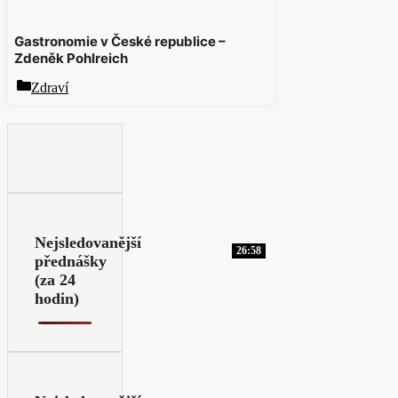
Gastronomie v České republice –
Zdeněk Pohlreich
Rubriky
Zdraví
Nejsledovanější
26:58
přednášky
(za 24
hodin)