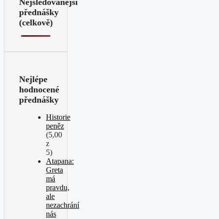
Nejsledovanější
přednášky
(celkově)
Nejlépe
hodnocené
přednášky
Historie
peněz
(5,00
z
5)
Atapana:
Greta
má
pravdu,
ale
nezachrání
nás