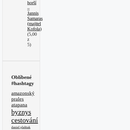
horší
–
Jannis
Samaras
(majitel
Kofola)
(5,00
z
5)
Oblíbené
#hashtagy
amazonský
prales
atapana
byznys
cestování
daniel plaštiak