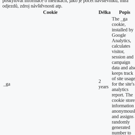
poskytovat informace o metrikách, jako je počet návštěvníků, míra
odjezdů, zdroj návštěvnosti atp.
Cookie
Délka
Popis
The _ga
cookie,
installed by
Google
Analytics,
calculates
visitor,
session and
campaign
data and als
keeps track
of site usag
2
_ga
for the site's
years
analytics
report. The
cookie store
information
anonymous
and assigns 
randomly
generated
number to