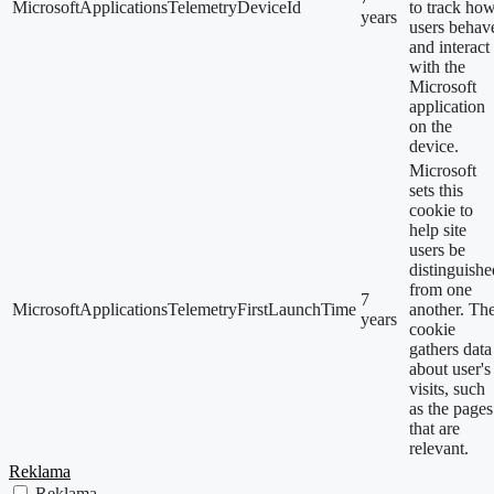
MicrosoftApplicationsTelemetryDeviceId
to track ho
years
users behav
and interact
with the
Microsoft
application
on the
device.
Microsoft
sets this
cookie to
help site
users be
distinguishe
from one
7
MicrosoftApplicationsTelemetryFirstLaunchTime
another. Th
years
cookie
gathers data
about user's
visits, such
as the pages
that are
relevant.
Reklama
Reklama