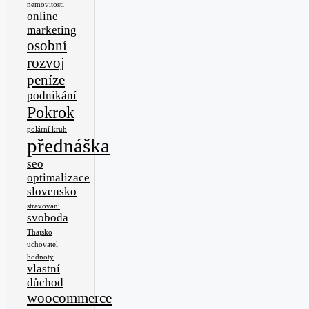
nemovitosti
online
marketing
osobní
rozvoj
peníze
podnikání
Pokrok
polární kruh
přednáška
seo
optimalizace
slovensko
stravování
svoboda
Thajsko
uchovatel
hodnoty
vlastní
důchod
woocommerce