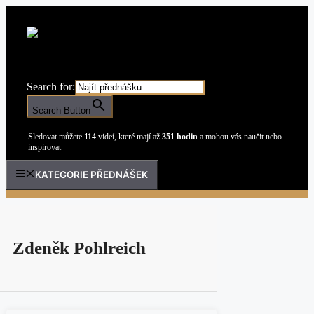
Přeskočit
na
obsah
Search for:
Search Button
Sledovat můžete
114
videí, které mají až
351 hodin
a mohou vás naučit nebo
inspirovat
KATEGORIE PŘEDNÁŠEK
Zdeněk Pohlreich