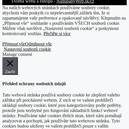
Tvorba webů a eshopů -
NadupanýWeb.sk/cz
Na našich webových stránkách používáme soubory cookie,
abychom vám poskytli co nejrelevantnější zážitek tím, že si
zapamatujeme vaše preference a opakované návštěvy. Klepnutím na
„Přijmout vše“ souhlasíte s používáním VŠECH souborů cookie.
Můžete však navštívit „Nastavení souborů cookie“ a poskytnout
kontrolovaný souhlas.
Přečtěte si více
Přijmout vše
Odmítnout vše
Nastavení souborů cookie
Manage consent
Zavřít
Přehled ochrany osobních údajů
Tato webová stránka používá soubory cookie ke zlepšení vašeho
zážitku při procházení webem. Z nich se ve vašem prohlížeči
ukládají soubory cookie, které jsou kategorizovány podle potřeby,
protože jsou nezbytné pro fungování základních funkcí webové
stránky. Používáme také cookies třetích stran, které nám pomáhají
analyzovat a pochopit, jak používáte tuto webovou stránku. Tyto
cookies budou uloženy ve vašem prohlížeči pouze s vaším