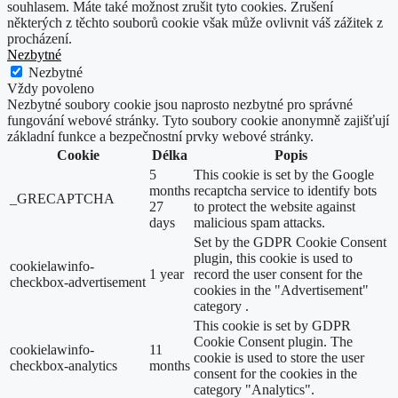
souhlasem. Máte také možnost zrušit tyto cookies. Zrušení
některých z těchto souborů cookie však může ovlivnit váš zážitek z
procházení.
Nezbytné
Nezbytné
Vždy povoleno
Nezbytné soubory cookie jsou naprosto nezbytné pro správné
fungování webové stránky. Tyto soubory cookie anonymně zajišťují
základní funkce a bezpečnostní prvky webové stránky.
Cookie
Délka
Popis
5
This cookie is set by the Google
months
recaptcha service to identify bots
_GRECAPTCHA
27
to protect the website against
days
malicious spam attacks.
Set by the GDPR Cookie Consent
plugin, this cookie is used to
cookielawinfo-
1 year
record the user consent for the
checkbox-advertisement
cookies in the "Advertisement"
category .
This cookie is set by GDPR
Cookie Consent plugin. The
cookielawinfo-
11
cookie is used to store the user
checkbox-analytics
months
consent for the cookies in the
category "Analytics".