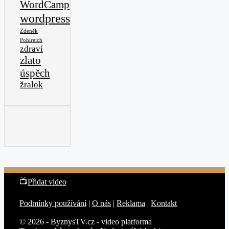
WordCamp
wordpress
Zdeněk
Pohlreich
zdraví
zlato
úspěch
žralok
📺
Přidat video
Podmínky používání
|
O nás
|
Reklama
|
Kontakt
© 2026 - ByznysTV.cz - video platforma