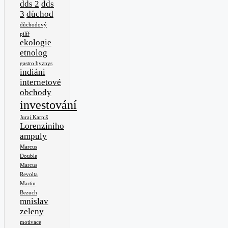
dds 2
dds
3
důchod
důchodový
pilíř
ekologie
etnolog
gastro byznys
indiáni
internetové
obchody
investování
Juraj Karpiš
Lorenziniho
ampuly
Marcus
Double
Marcus
Revolta
Martin
Bezuch
mnislav
zeleny
motivace