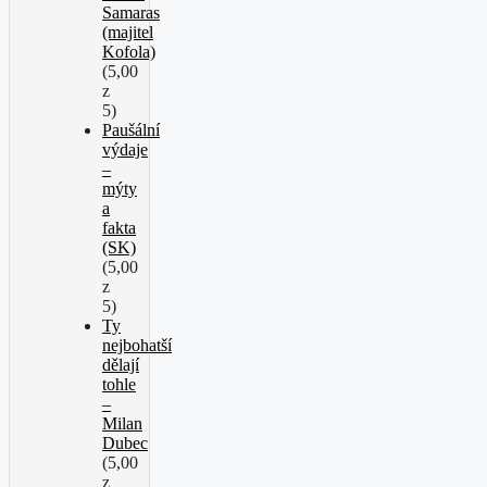
Samaras
(majitel
Kofola)
(5,00
z
5)
Paušální
výdaje
–
mýty
a
fakta
(SK)
(5,00
z
5)
Ty
nejbohatší
dělají
tohle
–
Milan
Dubec
(5,00
z