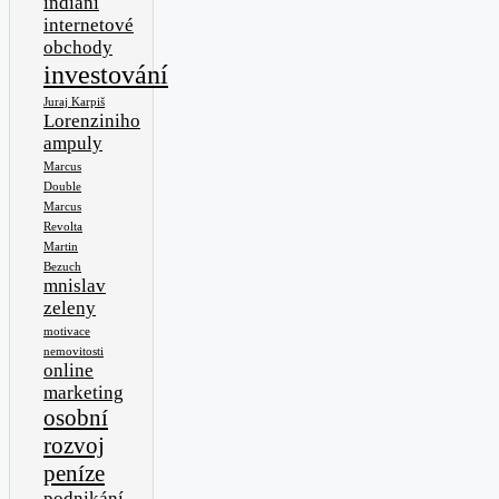
indiáni
internetové
obchody
investování
Juraj Karpiš
Lorenziniho
ampuly
Marcus
Double
Marcus
Revolta
Martin
Bezuch
mnislav
zeleny
motivace
nemovitosti
online
marketing
osobní
rozvoj
peníze
podnikání