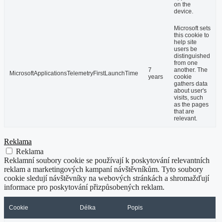
on the
device.
Microsoft sets
this cookie to
help site
users be
distinguished
from one
7
another. The
MicrosoftApplicationsTelemetryFirstLaunchTime
years
cookie
gathers data
about user's
visits, such
as the pages
that are
relevant.
Reklama
Reklama
Reklamní soubory cookie se používají k poskytování relevantních
reklam a marketingových kampaní návštěvníkům. Tyto soubory
cookie sledují návštěvníky na webových stránkách a shromažďují
informace pro poskytování přizpůsobených reklam.
Cookie
Délka
Popis