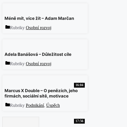
Méně mít, více žít – Adam Marčan
Rubriky
Osobní rozvoj
Adela Banášová – Důležitost cíle
Rubriky
Osobní rozvoj
16:04
Marcus X Double – O penězích, jeho
firmách, sociální sítě, motivace
Rubriky
Podnikání
,
Úspěch
17:56