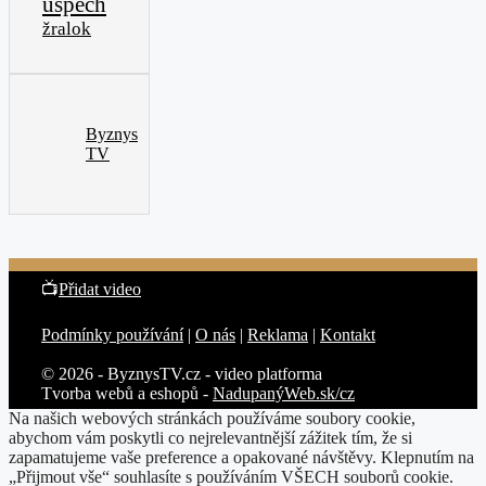
úspěch
žralok
Byznys
TV
📺
Přidat video
Podmínky používání
|
O nás
|
Reklama
|
Kontakt
© 2026 - ByznysTV.cz - video platforma
Tvorba webů a eshopů -
NadupanýWeb.sk/cz
Na našich webových stránkách používáme soubory cookie,
abychom vám poskytli co nejrelevantnější zážitek tím, že si
zapamatujeme vaše preference a opakované návštěvy. Klepnutím na
„Přijmout vše“ souhlasíte s používáním VŠECH souborů cookie.