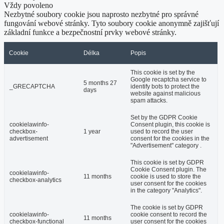
Vždy povoleno
Nezbytné soubory cookie jsou naprosto nezbytné pro správné
fungování webové stránky. Tyto soubory cookie anonymně zajišťují
základní funkce a bezpečnostní prvky webové stránky.
Cookie
Délka
Popis
This cookie is set by the
Google recaptcha service to
5 months 27
_GRECAPTCHA
identify bots to protect the
days
website against malicious
spam attacks.
Set by the GDPR Cookie
cookielawinfo-
Consent plugin, this cookie is
checkbox-
1 year
used to record the user
advertisement
consent for the cookies in the
"Advertisement" category .
This cookie is set by GDPR
Cookie Consent plugin. The
cookielawinfo-
11 months
cookie is used to store the
checkbox-analytics
user consent for the cookies
in the category "Analytics".
The cookie is set by GDPR
cookielawinfo-
cookie consent to record the
11 months
checkbox-functional
user consent for the cookies