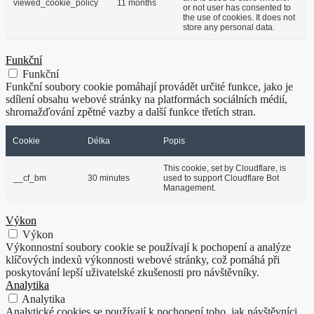
viewed_cookie_policy
11 months
or not user has consented to
the use of cookies. It does not
store any personal data.
Funkční
Funkční
Funkční soubory cookie pomáhají provádět určité funkce, jako je
sdílení obsahu webové stránky na platformách sociálních médií,
shromažďování zpětné vazby a další funkce třetích stran.
Cookie
Délka
Popis
This cookie, set by Cloudflare, is
__cf_bm
30 minutes
used to support Cloudflare Bot
Management.
Výkon
Výkon
Výkonnostní soubory cookie se používají k pochopení a analýze
klíčových indexů výkonnosti webové stránky, což pomáhá při
poskytování lepší uživatelské zkušenosti pro návštěvníky.
Analytika
Analytika
Analytické cookies se používají k pochopení toho, jak návštěvníci