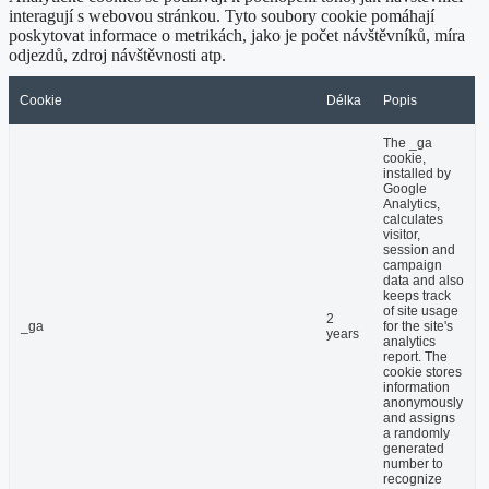
interagují s webovou stránkou. Tyto soubory cookie pomáhají
poskytovat informace o metrikách, jako je počet návštěvníků, míra
odjezdů, zdroj návštěvnosti atp.
Cookie
Délka
Popis
The _ga
cookie,
installed by
Google
Analytics,
calculates
visitor,
session and
campaign
data and also
keeps track
of site usage
2
_ga
for the site's
years
analytics
report. The
cookie stores
information
anonymously
and assigns
a randomly
generated
number to
recognize