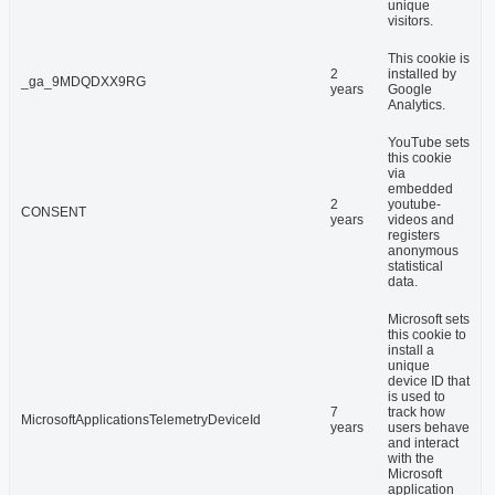
unique
visitors.
This cookie is
2
installed by
_ga_9MDQDXX9RG
years
Google
Analytics.
YouTube sets
this cookie
via
embedded
2
youtube-
CONSENT
years
videos and
registers
anonymous
statistical
data.
Microsoft sets
this cookie to
install a
unique
device ID that
is used to
7
track how
MicrosoftApplicationsTelemetryDeviceId
years
users behave
and interact
with the
Microsoft
application