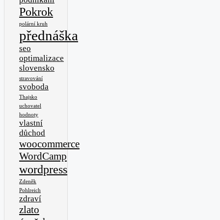
Pokrok
polární kruh
přednáška
seo
optimalizace
slovensko
stravování
svoboda
Thajsko
uchovatel
hodnoty
vlastní
důchod
woocommerce
WordCamp
wordpress
Zdeněk
Pohlreich
zdraví
zlato