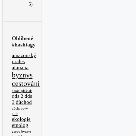
5)
Oblíbené
#hashtagy
amazonský
prales
atapana
byznys
cestování
daniel plaštiak
dds 2
dds
3
důchod
důchodový
pilíř
ekologie
etnolog
gastro byznys