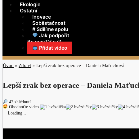
Ekologie
Ostatní
Inovace
Soběstačnost
# Sdílíme spolu
Jak podpořit
ByznysTV.cz?
Přidat video
Úvod
»
Zdraví
»
Lepší zrak bez operace – Daniela Maťuchová
Lepší zrak bez operace – Daniela Maťu
42 zhlédnutí
Ohodnoťte video
Loading...