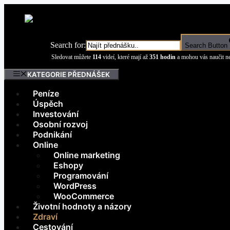
Přeskočit
na
obsah
Search for:
Search Button
Sledovat můžete
114
videí, které mají až
351 hodin
a mohou vás naučit ne
KATEGORIE PŘEDNÁŠEK
Peníze
Úspěch
Investování
Osobní rozvoj
Podnikání
Online
Online marketing
Eshopy
Programování
WordPress
WooCommerce
Životní hodnoty a názory
Zdraví
Cestování