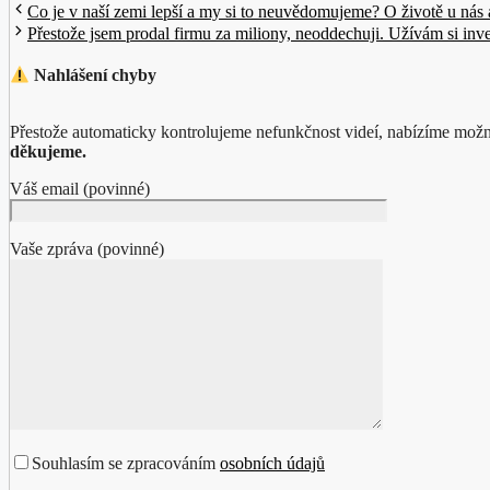
Co je v naší zemi lepší a my si to neuvědomujeme? O životě u nás
Přestože jsem prodal firmu za miliony, neoddechuji. Užívám si inve
Nahlášení chyby
Přestože automaticky kontrolujeme nefunkčnost videí, nabízíme možn
děkujeme.
Váš email (povinné)
Vaše zpráva (povinné)
Souhlasím se zpracováním
osobních údajů