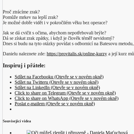
Proč ztrácíme zrak?
Pomůže mrkev na lepší zrak?
Je možné dobře vidět i v pokročilém věku bez operace?
Jak se dá cvičit s očima, abychom nepotřebovali brýle?
Dá se získat zrak zpátky, i když je člověk téměř nevidomý?
Dnes si budu na tyto otázky povídat s odbornicí na Batesovu metodu, k
Danielu naleznete zde:
https://provitalis.sk/online-kurzy
a její kurz m
Inspiruj i přátele:
Sdílet na Facebooku (Otevře se v novém okně)
Sdílet na Twitteru (Otevře se v novém okně)
Sdílet na LinkedIn (Otevře se v novém okně)
Click to share on Telegram (Otevře se v novém okně)
Click to share on WhatsApp (Otevře se v novém okně)
Poslat e-mailem (Otevře se v novém okně)
Související videa