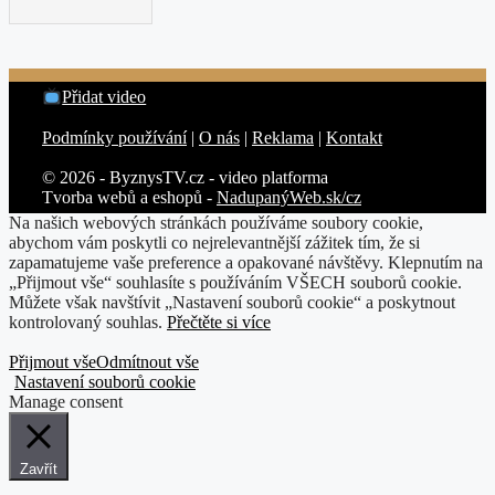
Přidat video
Podmínky používání
|
O nás
|
Reklama
|
Kontakt
© 2026 - ByznysTV.cz - video platforma
Tvorba webů a eshopů -
NadupanýWeb.sk/cz
Na našich webových stránkách používáme soubory cookie,
abychom vám poskytli co nejrelevantnější zážitek tím, že si
zapamatujeme vaše preference a opakované návštěvy. Klepnutím na
„Přijmout vše“ souhlasíte s používáním VŠECH souborů cookie.
Můžete však navštívit „Nastavení souborů cookie“ a poskytnout
kontrolovaný souhlas.
Přečtěte si více
Přijmout vše
Odmítnout vše
Nastavení souborů cookie
Manage consent
Zavřít