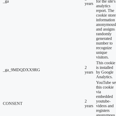
_ga
for the site's
years
analytics
report. The
cookie store
information
anonymous
and assigns 
randomly
generated
number to
recognize
unique
visitors.
This cookie
2
is installed
_ga_9MDQDXX9RG
years
by Google
Analytics.
YouTube se
this cookie
via
embedded
2
youtube-
CONSENT
years
videos and
registers
anonymous