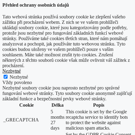
Přehled ochrany osobních údajů
Tato webová stránka používá soubory cookie ke zlepšení vašeho
zážitku při procházení webem. Z nich se ve vašem prohlížeči
ukládají soubory cookie, které jsou kategorizovány podle potřeby,
protože jsou nezbytné pro fungování základních funkcí webové
stránky. Používáme také cookies třetích stran, které nám pomáhají
analyzovat a pochopit, jak používáte tuto webovou stránku. Tyto
cookies budou uloženy ve vašem prohlížeči pouze s vaším
souhlasem. Máte také možnost zrušit tyto cookies. Zrušení
některých z těchto souborů cookie však může ovlivnit váš zážitek z
procházení.
Nezbytné
Nezbytné
Vždy povoleno
Nezbytné soubory cookie jsou naprosto nezbytné pro správné
fungování webové stránky. Tyto soubory cookie anonymně zajišťují
základní funkce a bezpečnostní prvky webové stránky.
Cookie
Délka
Popis
5
This cookie is set by the Google
months
recaptcha service to identify bots
_GRECAPTCHA
27
to protect the website against
days
malicious spam attacks.
Set by the GDPR Cookie Consent