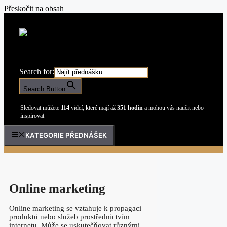
Přeskočit na obsah
Search for:
Search Button
Sledovat můžete
114
videí, které mají až
351 hodin
a mohou vás naučit nebo
inspirovat
KATEGORIE PŘEDNÁŠEK
Online marketing
Online marketing se vztahuje k propagaci
produktů nebo služeb prostřednictvím
internetu. Může se uskutečňovat různými