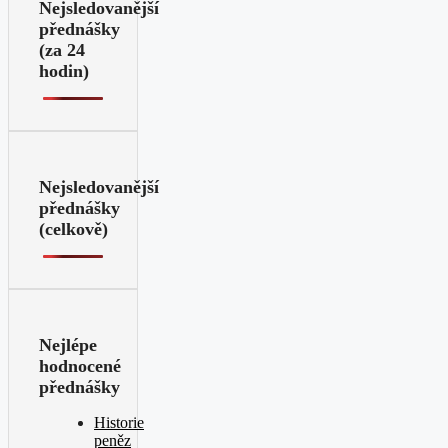
Nejsledovanější
přednášky
(za 24
hodin)
Nejsledovanější
přednášky
(celkově)
Nejlépe
hodnocené
přednášky
Historie
peněz