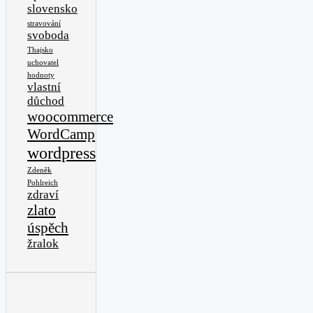
slovensko
stravování
svoboda
Thajsko
uchovatel
hodnoty
vlastní
důchod
woocommerce
WordCamp
wordpress
Zdeněk
Pohlreich
zdraví
zlato
úspěch
žralok