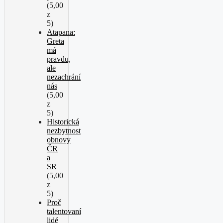
(5,00
z
5)
Atapana:
Greta
má
pravdu,
ale
nezachrání
nás
(5,00
z
5)
Historická
nezbytnost
obnovy
ČR
a
SR
(5,00
z
5)
Proč
talentovaní
lidé