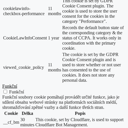
This cookie is set by GDPR
Cookie Consent plugin. The
cookielawinfo-
11
cookie is used to store the user
checkbox-performance
months
consent for the cookies in the
category "Performance".
Records the default button state of
the corresponding category & the
CookieLawInfoConsent
1 year
status of CCPA. It works only in
coordination with the primary
cookie.
The cookie is set by the GDPR
Cookie Consent plugin and is
11
used to store whether or not user
viewed_cookie_policy
months
has consented to the use of
cookies. It does not store any
personal data.
Funkční
Funkční
Funkční soubory cookie pomáhají provádět určité funkce, jako je
sdílení obsahu webové stránky na platformách sociálních médií,
shromažďování zpětné vazby a další funkce třetích stran.
Cookie
Délka
Popis
30
This cookie, set by Cloudflare, is used to support
__cf_bm
minutes
Cloudflare Bot Management.