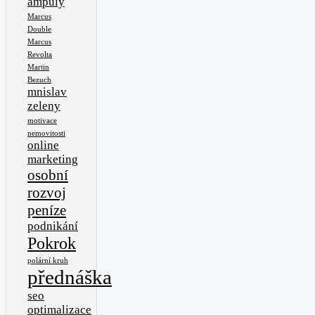
ampuly
Marcus
Double
Marcus
Revolta
Martin
Bezuch
mnislav
zeleny
motivace
nemovitosti
online
marketing
osobní
rozvoj
peníze
podnikání
Pokrok
polární kruh
přednáška
seo
optimalizace