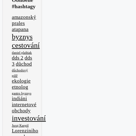
Oblíbené
#hashtagy
amazonský
prales
atapana
byznys
cestování
daniel plaštiak
dds 2
dds
3
důchod
důchodový
pilíř
ekologie
etnolog
gastro byznys
indiáni
internetové
obchody
investování
Juraj Karpiš
Lorenziniho