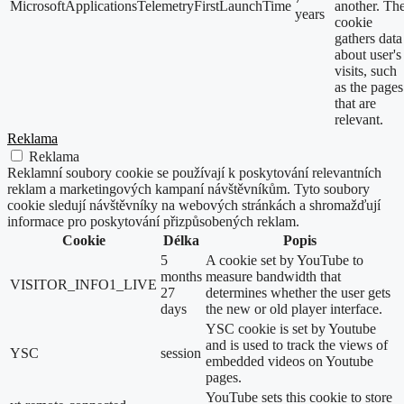
MicrosoftApplicationsTelemetryFirstLaunchTime
another. Th
years
cookie
gathers data
about user's
visits, such
as the pages
that are
relevant.
Reklama
Reklama
Reklamní soubory cookie se používají k poskytování relevantních
reklam a marketingových kampaní návštěvníkům. Tyto soubory
cookie sledují návštěvníky na webových stránkách a shromažďují
informace pro poskytování přizpůsobených reklam.
Cookie
Délka
Popis
5
A cookie set by YouTube to
months
measure bandwidth that
VISITOR_INFO1_LIVE
27
determines whether the user gets
days
the new or old player interface.
YSC cookie is set by Youtube
and is used to track the views of
YSC
session
embedded videos on Youtube
pages.
YouTube sets this cookie to store