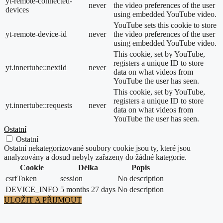
yt-remote-connected-
never
the video preferences of the user
devices
using embedded YouTube video.
YouTube sets this cookie to store
yt-remote-device-id
never
the video preferences of the user
using embedded YouTube video.
This cookie, set by YouTube,
registers a unique ID to store
yt.innertube::nextId
never
data on what videos from
YouTube the user has seen.
This cookie, set by YouTube,
registers a unique ID to store
yt.innertube::requests
never
data on what videos from
YouTube the user has seen.
Ostatní
Ostatní
Ostatní nekategorizované soubory cookie jsou ty, které jsou
analyzovány a dosud nebyly zařazeny do žádné kategorie.
Cookie
Délka
Popis
csrfToken
session
No description
DEVICE_INFO
5 months 27 days
No description
ULOŽIT A PŘIJMOUT