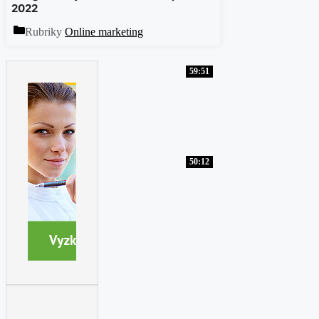
2022
Rubriky
Online marketing
59:51
50:12