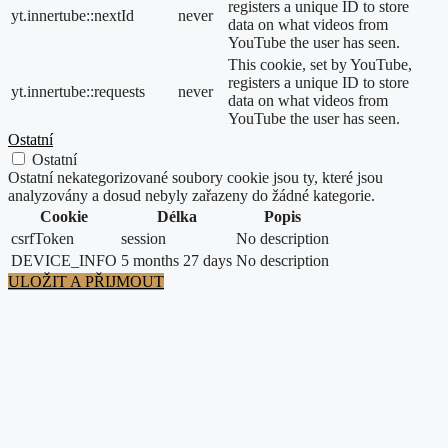
registers a unique ID to store
yt.innertube::nextId
never
data on what videos from
YouTube the user has seen.
This cookie, set by YouTube,
registers a unique ID to store
yt.innertube::requests
never
data on what videos from
YouTube the user has seen.
Ostatní
Ostatní
Ostatní nekategorizované soubory cookie jsou ty, které jsou
analyzovány a dosud nebyly zařazeny do žádné kategorie.
Cookie
Délka
Popis
csrfToken
session
No description
DEVICE_INFO
5 months 27 days
No description
ULOŽIT A PŘIJMOUT