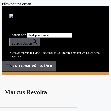
Přeskočit na obsah
Search for:
Search Button
Sledovat můžete
114
videí, které mají až
351 hodin
a mohou vás naučit nebo
inspirovat
KATEGORIE PŘEDNÁŠEK
Marcus Revolta