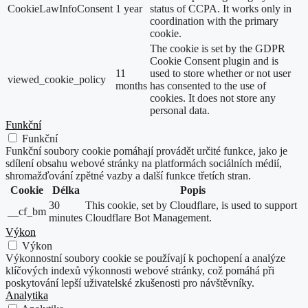
CookieLawInfoConsent
1 year
status of CCPA. It works only in
coordination with the primary
cookie.
The cookie is set by the GDPR
Cookie Consent plugin and is
11
used to store whether or not user
viewed_cookie_policy
months
has consented to the use of
cookies. It does not store any
personal data.
Funkční
Funkční
Funkční soubory cookie pomáhají provádět určité funkce, jako je
sdílení obsahu webové stránky na platformách sociálních médií,
shromažďování zpětné vazby a další funkce třetích stran.
Cookie
Délka
Popis
30
This cookie, set by Cloudflare, is used to support
__cf_bm
minutes
Cloudflare Bot Management.
Výkon
Výkon
Výkonnostní soubory cookie se používají k pochopení a analýze
klíčových indexů výkonnosti webové stránky, což pomáhá při
poskytování lepší uživatelské zkušenosti pro návštěvníky.
Analytika