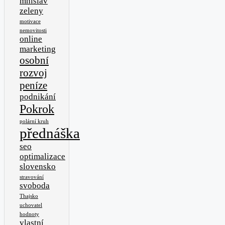
mnislav
zeleny
motivace
nemovitosti
online
marketing
osobní
rozvoj
peníze
podnikání
Pokrok
polární kruh
přednáška
seo
optimalizace
slovensko
stravování
svoboda
Thajsko
uchovatel
hodnoty
vlastní