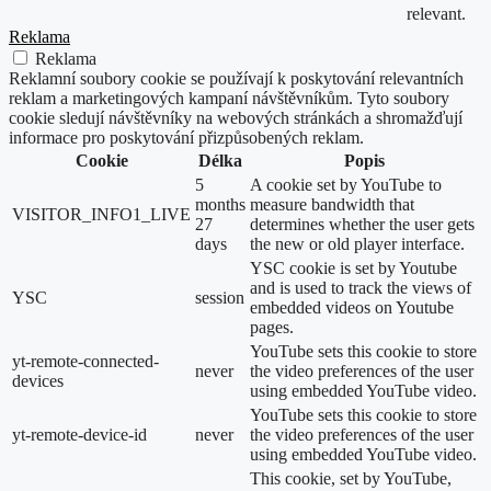
relevant.
Reklama
Reklama
Reklamní soubory cookie se používají k poskytování relevantních
reklam a marketingových kampaní návštěvníkům. Tyto soubory
cookie sledují návštěvníky na webových stránkách a shromažďují
informace pro poskytování přizpůsobených reklam.
Cookie
Délka
Popis
5
A cookie set by YouTube to
months
measure bandwidth that
VISITOR_INFO1_LIVE
27
determines whether the user gets
days
the new or old player interface.
YSC cookie is set by Youtube
and is used to track the views of
YSC
session
embedded videos on Youtube
pages.
YouTube sets this cookie to store
yt-remote-connected-
never
the video preferences of the user
devices
using embedded YouTube video.
YouTube sets this cookie to store
yt-remote-device-id
never
the video preferences of the user
using embedded YouTube video.
This cookie, set by YouTube,