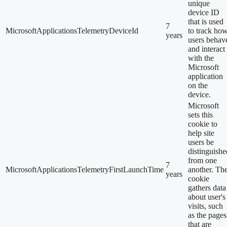
unique
device ID
that is used
7
MicrosoftApplicationsTelemetryDeviceId
to track ho
years
users behav
and interact
with the
Microsoft
application
on the
device.
Microsoft
sets this
cookie to
help site
users be
distinguishe
from one
7
MicrosoftApplicationsTelemetryFirstLaunchTime
another. Th
years
cookie
gathers data
about user's
visits, such
as the pages
that are