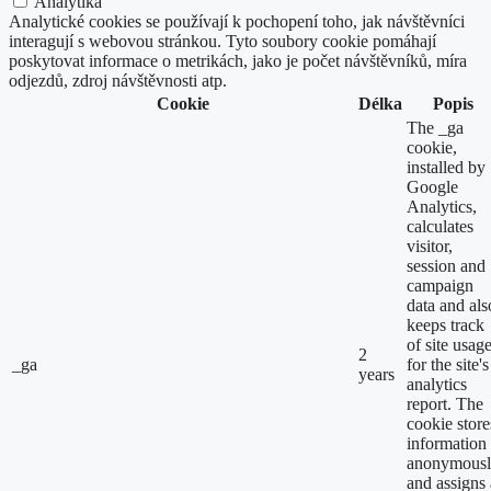
Analytika
Analytické cookies se používají k pochopení toho, jak návštěvníci
interagují s webovou stránkou. Tyto soubory cookie pomáhají
poskytovat informace o metrikách, jako je počet návštěvníků, míra
odjezdů, zdroj návštěvnosti atp.
Cookie
Délka
Popis
The _ga
cookie,
installed by
Google
Analytics,
calculates
visitor,
session and
campaign
data and als
keeps track
of site usag
2
_ga
for the site's
years
analytics
report. The
cookie store
information
anonymous
and assigns 