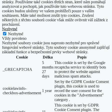
stránky. Používáme také cookies třetích stran, které nám pomáhají
analyzovat a pochopit, jak používáte tuto webovou stránku. Tyto
cookies budou uloženy ve vašem prohlížeči pouze s vaším
souhlasem. Máte také možnost zrušit tyto cookies. Zrušení
některých z těchto souborů cookie však může ovlivnit váš zážitek z
procházení.
Nezbytné
Nezbytné
Vždy povoleno
Nezbytné soubory cookie jsou naprosto nezbytné pro správné
fungování webové stránky. Tyto soubory cookie anonymně zajišťují
základní funkce a bezpečnostní prvky webové stránky.
Cookie
Délka
Popis
5
This cookie is set by the Google
months
recaptcha service to identify bots
_GRECAPTCHA
27
to protect the website against
days
malicious spam attacks.
Set by the GDPR Cookie Consent
plugin, this cookie is used to
cookielawinfo-
1 year
record the user consent for the
checkbox-advertisement
cookies in the "Advertisement"
category .
This cookie is set by GDPR
Cookie Consent plugin. The
cookielawinfo-
11