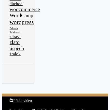
důchod
woocommerce
WordCamp
wordpress
Zdeněk
Pohlreich
zdraví
zlato
úspěch
žralok
📺
Přidat video