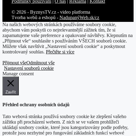
Podmínky používání
|
O nás
|
Reklama
|
Kontakt
© 2026 - ByznysTV.cz - video platforma
Tvorba webů a eshopů -
NadupanýWeb.sk/cz
Na našich webových stránkách používáme soubory cookie,
abychom vám poskytli co nejrelevantnější zážitek tím, že si
zapamatujeme vaše preference a opakované návštěvy. Klepnutím na
„Přijmout vše“ souhlasíte s používáním VŠECH souborů cookie.
Můžete však navštívit „Nastavení souborů cookie“ a poskytnout
kontrolovaný souhlas.
Přečtěte si více
Přijmout vše
Odmítnout vše
Nastavení souborů cookie
Manage consent
Zavřít
Přehled ochrany osobních údajů
Tato webová stránka používá soubory cookie ke zlepšení vašeho
zážitku při procházení webem. Z nich se ve vašem prohlížeči
ukládají soubory cookie, které jsou kategorizovány podle potřeby,
protože jsou nezbytné pro fungování základních funkcí webové