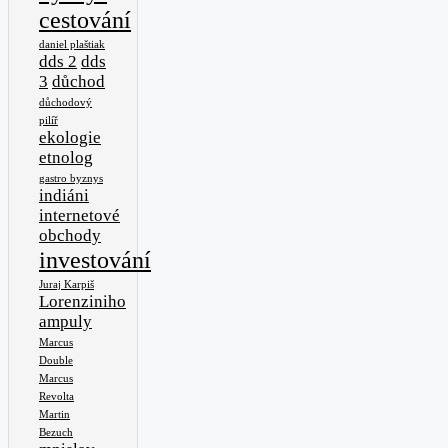
cestování
daniel plaštiak
dds 2
dds
3
důchod
důchodový
pilíř
ekologie
etnolog
gastro byznys
indiáni
internetové
obchody
investování
Juraj Karpiš
Lorenziniho
ampuly
Marcus
Double
Marcus
Revolta
Martin
Bezuch