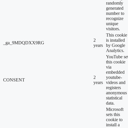
randomly
generated
number to
recognize
unique
visitors.
This cookie
2
is installed
_ga_9MDQDXX9RG
years
by Google
Analytics.
YouTube se
this cookie
via
embedded
2
youtube-
CONSENT
years
videos and
registers
anonymous
statistical
data.
Microsoft
sets this
cookie to
install a