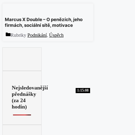
Marcus X Double – O penězích, jeho
firmách, sociální sítě, motivace
Rubriky
Podnikání
,
Úspěch
Nejsledovanější
1:15:08
přednášky
(za 24
hodin)