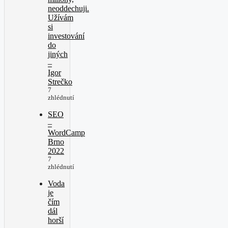
neoddechuji.
Užívám
si
investování
do
jiných
–
Igor
Strečko
7
zhlédnutí
SEO
–
WordCamp
Brno
2022
7
zhlédnutí
Voda
je
čím
dál
horší