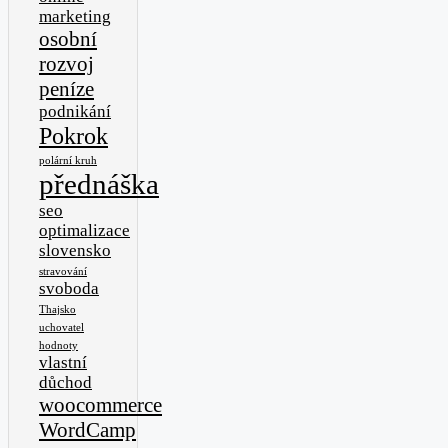
marketing
osobní
rozvoj
peníze
podnikání
Pokrok
polární kruh
přednáška
seo
optimalizace
slovensko
stravování
svoboda
Thajsko
uchovatel
hodnoty
vlastní
důchod
woocommerce
WordCamp