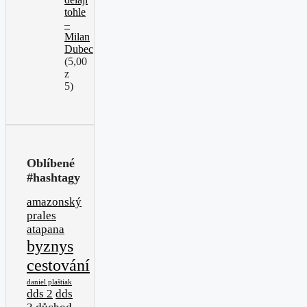
tohle
–
Milan
Dubec
(5,00
z
5)
Oblíbené
#hashtagy
amazonský
prales
atapana
byznys
cestování
daniel plaštiak
dds 2
dds