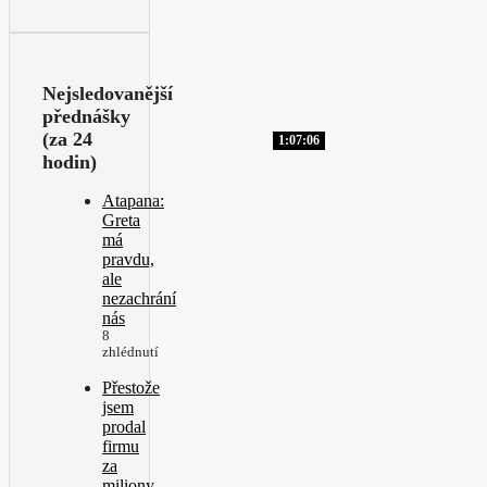
Nejsledovanější
přednášky
(za 24
1:07:06
hodin)
Atapana:
Greta
má
pravdu,
ale
nezachrání
nás
8
zhlédnutí
Přestože
jsem
prodal
firmu
za
miliony,