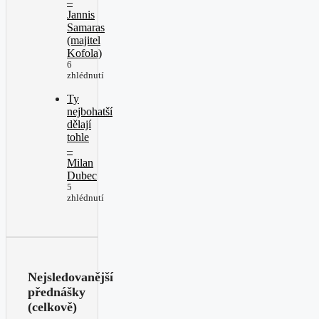
–
Jannis
Samaras
(majitel
Kofola)
6
zhlédnutí
Ty
nejbohatší
dělají
tohle
–
Milan
Dubec
5
zhlédnutí
Nejsledovanější
přednášky
(celkově)