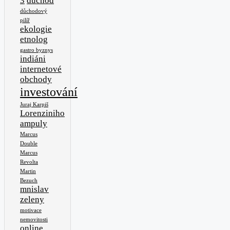
3
důchod
důchodový
pilíř
ekologie
etnolog
gastro byznys
indiáni
internetové
obchody
investování
Juraj Karpiš
Lorenziniho
ampuly
Marcus
Double
Marcus
Revolta
Martin
Bezuch
mnislav
zeleny
motivace
nemovitosti
online