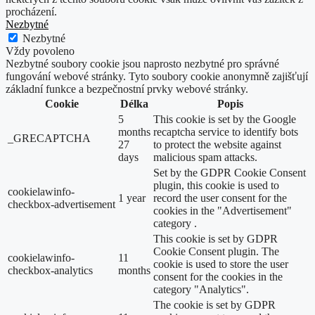
procházení.
Nezbytné
Nezbytné
Vždy povoleno
Nezbytné soubory cookie jsou naprosto nezbytné pro správné
fungování webové stránky. Tyto soubory cookie anonymně zajišťují
základní funkce a bezpečnostní prvky webové stránky.
Cookie
Délka
Popis
5
This cookie is set by the Google
months
recaptcha service to identify bots
_GRECAPTCHA
27
to protect the website against
days
malicious spam attacks.
Set by the GDPR Cookie Consent
plugin, this cookie is used to
cookielawinfo-
1 year
record the user consent for the
checkbox-advertisement
cookies in the "Advertisement"
category .
This cookie is set by GDPR
Cookie Consent plugin. The
cookielawinfo-
11
cookie is used to store the user
checkbox-analytics
months
consent for the cookies in the
category "Analytics".
The cookie is set by GDPR