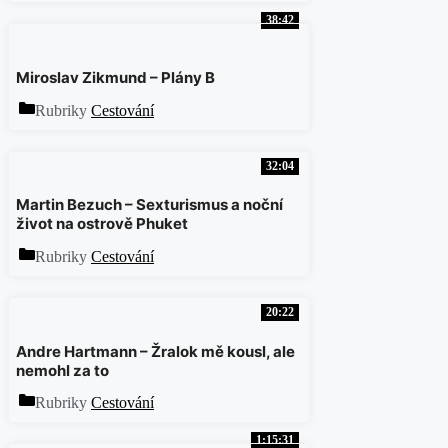
38:42
Miroslav Zikmund – Plány B
Rubriky
Cestování
32:04
Martin Bezuch – Sexturismus a noční
život na ostrově Phuket
Rubriky
Cestování
20:22
Andre Hartmann – Žralok mě kousl, ale
nemohl za to
Rubriky
Cestování
1:15:31