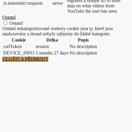
registers a unique ID to store
yt.innertube::requests
never
data on what videos from
YouTube the user has seen.
Ostatní
Ostatní
Ostatní nekategorizované soubory cookie jsou ty, které jsou
analyzovány a dosud nebyly zařazeny do žádné kategorie.
Cookie
Délka
Popis
csrfToken
session
No description
DEVICE_INFO
5 months 27 days
No description
ULOŽIT A PŘIJMOUT