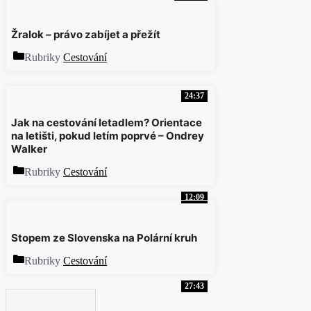
Žralok – právo zabíjet a přežít
Rubriky
Cestování
24:37
Jak na cestování letadlem? Orientace
na letišti, pokud letím poprvé – Ondrey
Walker
Rubriky
Cestování
12:09
Stopem ze Slovenska na Polární kruh
Rubriky
Cestování
27:43