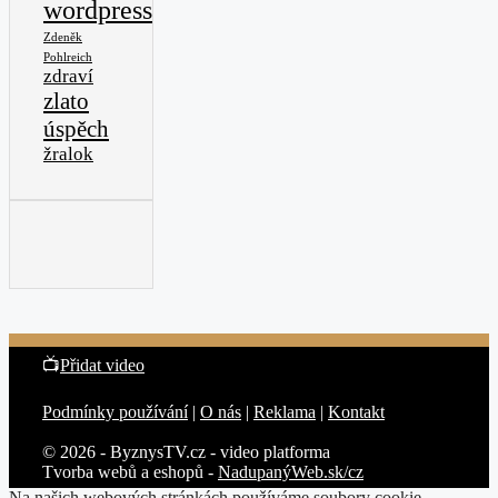
wordpress
Zdeněk
Pohlreich
zdraví
zlato
úspěch
žralok
📺
Přidat video
Podmínky používání
|
O nás
|
Reklama
|
Kontakt
© 2026 - ByznysTV.cz - video platforma
Tvorba webů a eshopů -
NadupanýWeb.sk/cz
Na našich webových stránkách používáme soubory cookie,