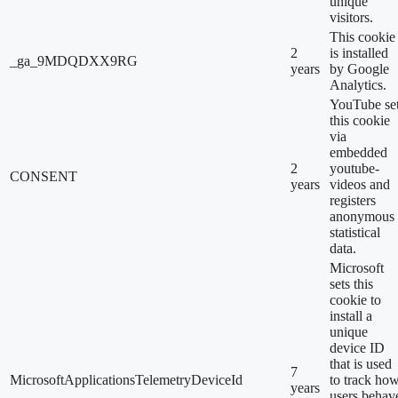
unique
visitors.
This cookie
2
is installed
_ga_9MDQDXX9RG
years
by Google
Analytics.
YouTube se
this cookie
via
embedded
2
youtube-
CONSENT
years
videos and
registers
anonymous
statistical
data.
Microsoft
sets this
cookie to
install a
unique
device ID
that is used
7
MicrosoftApplicationsTelemetryDeviceId
to track ho
years
users behav