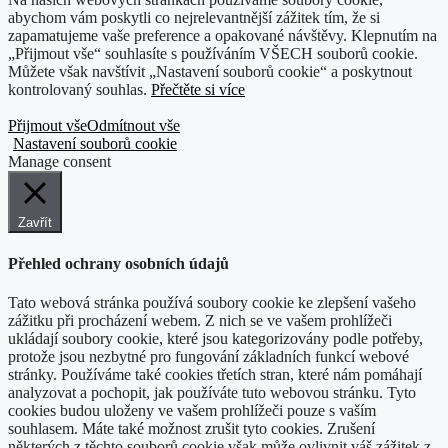
abychom vám poskytli co nejrelevantnější zážitek tím, že si
zapamatujeme vaše preference a opakované návštěvy. Klepnutím na
„Přijmout vše“ souhlasíte s používáním VŠECH souborů cookie.
Můžete však navštívit „Nastavení souborů cookie“ a poskytnout
kontrolovaný souhlas.
Přečtěte si více
Přijmout vše
Odmítnout vše
Nastavení souborů cookie
Manage consent
Zavřít
Přehled ochrany osobních údajů
Tato webová stránka používá soubory cookie ke zlepšení vašeho
zážitku při procházení webem. Z nich se ve vašem prohlížeči
ukládají soubory cookie, které jsou kategorizovány podle potřeby,
protože jsou nezbytné pro fungování základních funkcí webové
stránky. Používáme také cookies třetích stran, které nám pomáhají
analyzovat a pochopit, jak používáte tuto webovou stránku. Tyto
cookies budou uloženy ve vašem prohlížeči pouze s vaším
souhlasem. Máte také možnost zrušit tyto cookies. Zrušení
některých z těchto souborů cookie však může ovlivnit váš zážitek z