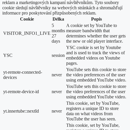
reklam a marketingových kampaní návštěvníkům. Tyto soubory
cookie sledují návštěvníky na webových stránkách a shromažďují
informace pro poskytování přizpůsobených reklam.
Cookie
Délka
Popis
5
A cookie set by YouTube to
months
measure bandwidth that
VISITOR_INFO1_LIVE
27
determines whether the user gets
days
the new or old player interface.
YSC cookie is set by Youtube
and is used to track the views of
YSC
session
embedded videos on Youtube
pages.
YouTube sets this cookie to store
yt-remote-connected-
never
the video preferences of the user
devices
using embedded YouTube video.
YouTube sets this cookie to store
yt-remote-device-id
never
the video preferences of the user
using embedded YouTube video.
This cookie, set by YouTube,
registers a unique ID to store
yt.innertube::nextId
never
data on what videos from
YouTube the user has seen.
This cookie, set by YouTube,