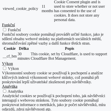
Cookie Consent plugin and is
11
used to store whether or not user
viewed_cookie_policy
months
has consented to the use of
cookies. It does not store any
personal data.
Funkční
Funkční
Funkční soubory cookie pomáhají provádět určité funkce, jako je
sdílení obsahu webové stránky na platformách sociálních médií,
shromažďování zpětné vazby a další funkce třetích stran.
Cookie
Délka
Popis
30
This cookie, set by Cloudflare, is used to support
__cf_bm
minutes
Cloudflare Bot Management.
Výkon
Výkon
Výkonnostní soubory cookie se používají k pochopení a analýze
klíčových indexů výkonnosti webové stránky, což pomáhá při
poskytování lepší uživatelské zkušenosti pro návštěvníky.
Analytika
Analytika
Analytické cookies se používají k pochopení toho, jak návštěvníci
interagují s webovou stránkou. Tyto soubory cookie pomáhají
poskytovat informace o metrikách, jako je počet návštěvníků, míra
odjezdů, zdroj návštěvnosti atp.