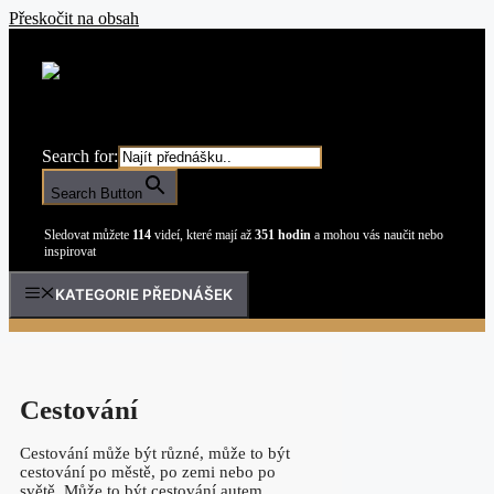
Přeskočit na obsah
Search for:
Search Button
Sledovat můžete
114
videí, které mají až
351 hodin
a mohou vás naučit nebo
inspirovat
KATEGORIE PŘEDNÁŠEK
Cestování
Cestování může být různé, může to být
cestování po městě, po zemi nebo po
světě. Může to být cestování autem,