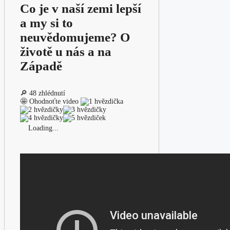
Co je v naší zemi lepší
a my si to
neuvědomujeme? O
životě u nás a na
Západě
🔎 48 zhlédnutí
🤩 Ohodnoťte video
Loading...