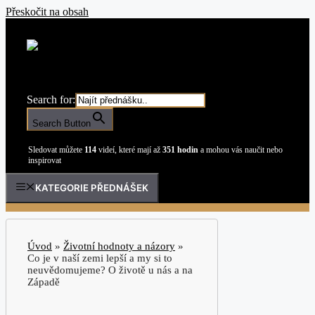
Přeskočit na obsah
Search for:
Search Button
Sledovat můžete
114
videí, které mají až
351 hodin
a mohou vás naučit nebo
inspirovat
KATEGORIE PŘEDNÁŠEK
Úvod
»
Životní hodnoty a názory
»
Co je v naší zemi lepší a my si to
neuvědomujeme? O životě u nás a na
Západě