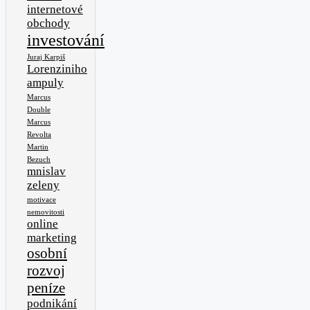
internetové
obchody
investování
Juraj Karpiš
Lorenziniho
ampuly
Marcus
Double
Marcus
Revolta
Martin
Bezuch
mnislav
zeleny
motivace
nemovitosti
online
marketing
osobní
rozvoj
peníze
podnikání