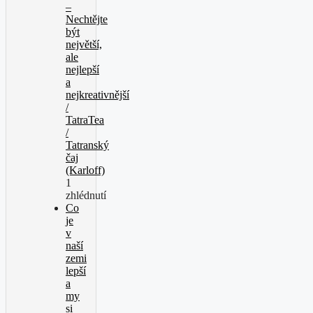
–
Nechtějte
být
největší,
ale
nejlepší
a
nejkreativnější
/
TatraTea
/
Tatranský
čaj
(Karloff)
1
zhlédnutí
Co
je
v
naší
zemi
lepší
a
my
si