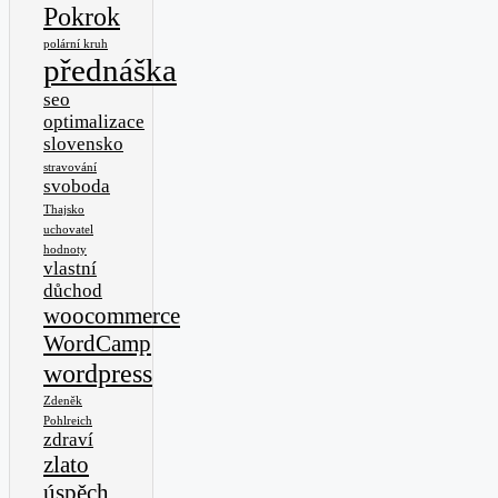
Pokrok
polární kruh
přednáška
seo
optimalizace
slovensko
stravování
svoboda
Thajsko
uchovatel
hodnoty
vlastní
důchod
woocommerce
WordCamp
wordpress
Zdeněk
Pohlreich
zdraví
zlato
úspěch