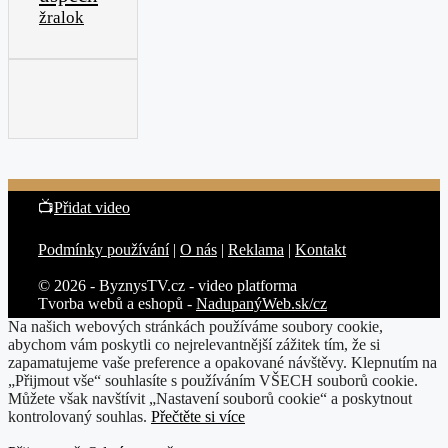
žralok
📺
Přidat video
Podmínky používání
|
O nás
|
Reklama
|
Kontakt
© 2026 - ByznysTV.cz - video platforma
Tvorba webů a eshopů -
NadupanýWeb.sk/cz
Na našich webových stránkách používáme soubory cookie,
abychom vám poskytli co nejrelevantnější zážitek tím, že si
zapamatujeme vaše preference a opakované návštěvy. Klepnutím na
„Přijmout vše“ souhlasíte s používáním VŠECH souborů cookie.
Můžete však navštívit „Nastavení souborů cookie“ a poskytnout
kontrolovaný souhlas.
Přečtěte si více