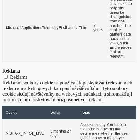
this cookie to
help site
users be
distinguished
from one
7
another. The
MicrosoftApplicationsTelemetryFirstLaunchTime
years
cookie
gathers data
about user's
visits, such
as the pages
that are
relevant.
Reklama
Reklama
Reklamní soubory cookie se používají k poskytování relevantních
reklam a marketingových kampaní návštěvníkům. Tyto soubory
cookie sledují návštěvníky na webových stránkách a shromažďují
informace pro poskytování přizpůsobených reklam.
Cookie
Délka
Popis
A cookie set by YouTube to
measure bandwidth that
5 months 27
VISITOR_INFO1_LIVE
determines whether the user
days
gets the new or old player