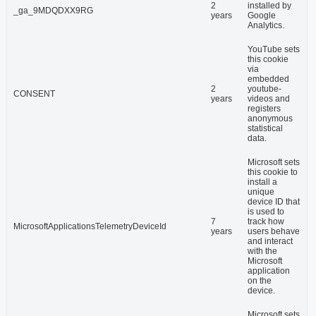
2
installed by
_ga_9MDQDXX9RG
years
Google
Analytics.
YouTube sets
this cookie
via
embedded
2
youtube-
CONSENT
years
videos and
registers
anonymous
statistical
data.
Microsoft sets
this cookie to
install a
unique
device ID that
is used to
7
track how
MicrosoftApplicationsTelemetryDeviceId
years
users behave
and interact
with the
Microsoft
application
on the
device.
Microsoft sets