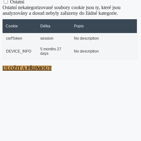
Ostatní
Ostatní nekategorizované soubory cookie jsou ty, které jsou
analyzovány a dosud nebyly zařazeny do žádné kategorie.
Cookie
Délka
Popis
csrfToken
session
No description
5 months 27
DEVICE_INFO
No description
days
ULOŽIT A PŘIJMOUT