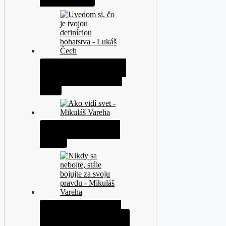
Uvědomte si, jaká je vaše
definice bohatství - Lukáš
Čech
Jak vidí svět? - Mikuláš
Vareha
Nikdy se nebojte, pořád
bojujte za svou pravdu -…