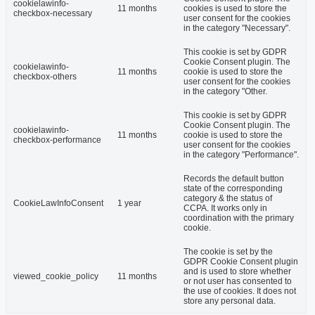
cookielawinfo-
11 months
cookies is used to store the
checkbox-necessary
user consent for the cookies
in the category "Necessary".
This cookie is set by GDPR
Cookie Consent plugin. The
cookielawinfo-
11 months
cookie is used to store the
checkbox-others
user consent for the cookies
in the category "Other.
This cookie is set by GDPR
Cookie Consent plugin. The
cookielawinfo-
11 months
cookie is used to store the
checkbox-performance
user consent for the cookies
in the category "Performance".
Records the default button
state of the corresponding
category & the status of
CookieLawInfoConsent
1 year
CCPA. It works only in
coordination with the primary
cookie.
The cookie is set by the
GDPR Cookie Consent plugin
and is used to store whether
viewed_cookie_policy
11 months
or not user has consented to
the use of cookies. It does not
store any personal data.