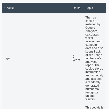
Cookie
Délka
Popis
The _ga
cookie,
installed by
Google
Analytics,
calculates
visitor,
session and
campaign
data and also
keeps track
of site usage
2
_ga
for the site's
years
analytics
report. The
cookie stores
information
anonymously
and assigns
a randomly
generated
number to
recognize
unique
visitors.
This cookie is