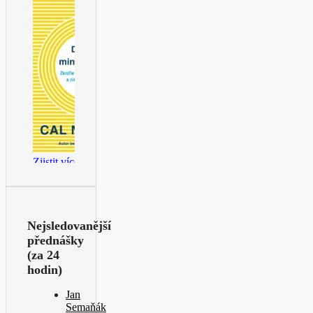
Nejsledovanější
přednášky
(za 24
hodin)
Jan
Semaňák