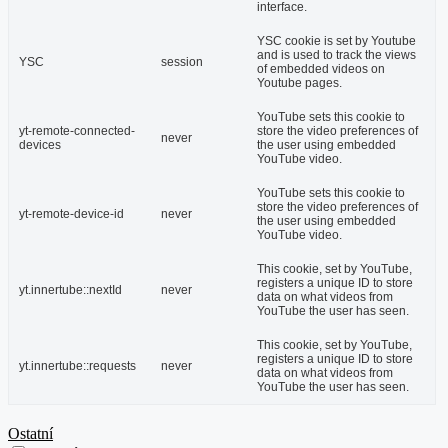
interface.
YSC cookie is set by Youtube
and is used to track the views
YSC
session
of embedded videos on
Youtube pages.
YouTube sets this cookie to
yt-remote-connected-
store the video preferences of
never
devices
the user using embedded
YouTube video.
YouTube sets this cookie to
store the video preferences of
yt-remote-device-id
never
the user using embedded
YouTube video.
This cookie, set by YouTube,
registers a unique ID to store
yt.innertube::nextId
never
data on what videos from
YouTube the user has seen.
This cookie, set by YouTube,
registers a unique ID to store
yt.innertube::requests
never
data on what videos from
YouTube the user has seen.
Ostatní