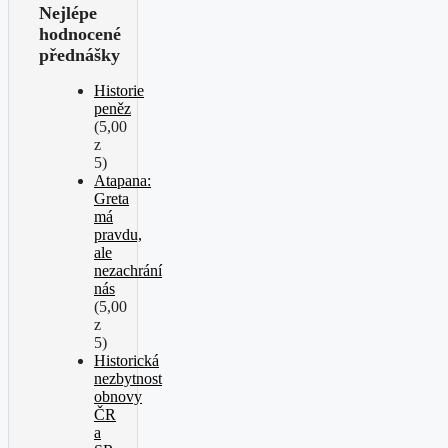
Nejlépe
hodnocené
přednášky
Historie
peněz
(5,00
z
5)
Atapana:
Greta
má
pravdu,
ale
nezachrání
nás
(5,00
z
5)
Historická
nezbytnost
obnovy
ČR
a