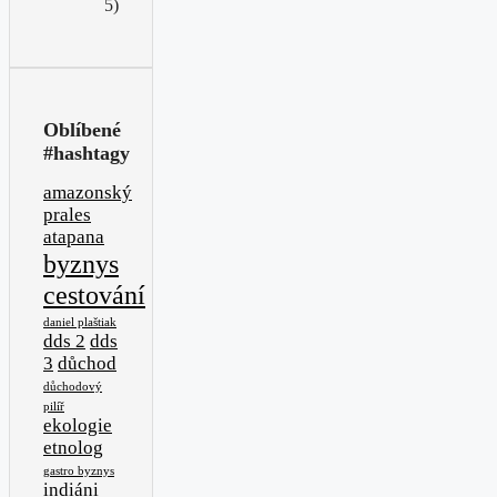
5)
Oblíbené
#hashtagy
amazonský
prales
atapana
byznys
cestování
daniel plaštiak
dds 2
dds
3
důchod
důchodový
pilíř
ekologie
etnolog
gastro byznys
indiáni