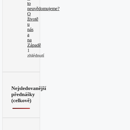
to
neuvědomujeme?
O
životě
u
nás
a
na
Západě
1
zhlédnutí
Nejsledovanější
přednášky
(celkově)