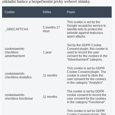
základní funkce a bezpečnostní prvky webové stránky.
Cookie
Délka
Popis
This cookie is set by the
Google recaptcha service to
5 months 27
_GRECAPTCHA
identify bots to protect the
days
website against malicious
spam attacks.
Set by the GDPR Cookie
cookielawinfo-
Consent plugin, this cookie is
checkbox-
1 year
used to record the user
advertisement
consent for the cookies in the
"Advertisement" category .
This cookie is set by GDPR
Cookie Consent plugin. The
cookielawinfo-
11 months
cookie is used to store the
checkbox-analytics
user consent for the cookies
in the category "Analytics".
The cookie is set by GDPR
cookielawinfo-
cookie consent to record the
11 months
checkbox-functional
user consent for the cookies
in the category "Functional".
This cookie is set by GDPR
Cookie Consent plugin. The