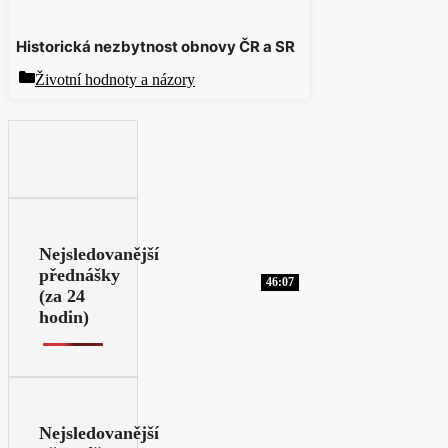
Historická nezbytnost obnovy ČR a SR
Rubriky
Životní hodnoty a názory
Nejsledovanější
přednášky
46:07
(za 24
hodin)
Nejsledovanější