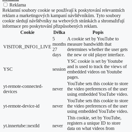
Reklama
Reklamní soubory cookie se používají k poskytování relevantních
reklam a marketingových kampaní návštěvníkům. Tyto soubory
cookie sledují návštěvníky na webových stránkách a shromažďují
informace pro poskytování přizpůsobených reklam.
Cookie
Délka
Popis
5
A cookie set by YouTube to
months
measure bandwidth that
VISITOR_INFO1_LIVE
27
determines whether the user gets
days
the new or old player interface.
YSC cookie is set by Youtube
and is used to track the views of
YSC
session
embedded videos on Youtube
pages.
YouTube sets this cookie to store
yt-remote-connected-
never
the video preferences of the user
devices
using embedded YouTube video.
YouTube sets this cookie to store
yt-remote-device-id
never
the video preferences of the user
using embedded YouTube video.
This cookie, set by YouTube,
registers a unique ID to store
yt.innertube::nextId
never
data on what videos from