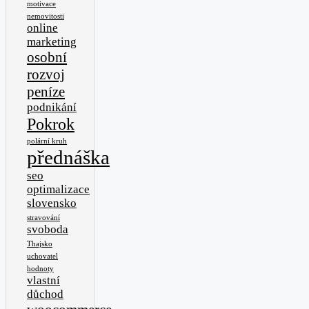
motivace
nemovitosti
online
marketing
osobní
rozvoj
peníze
podnikání
Pokrok
polární kruh
přednáška
seo
optimalizace
slovensko
stravování
svoboda
Thajsko
uchovatel
hodnoty
vlastní
důchod