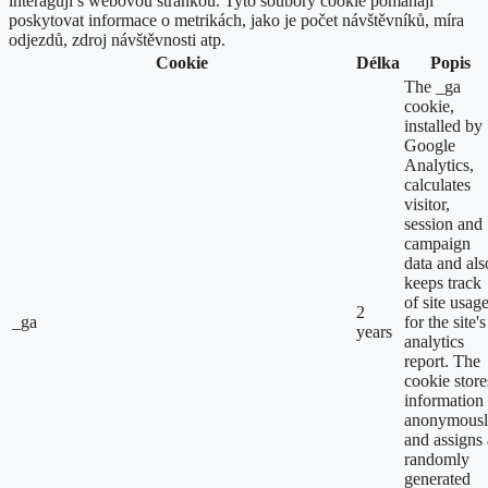
interagují s webovou stránkou. Tyto soubory cookie pomáhají
poskytovat informace o metrikách, jako je počet návštěvníků, míra
odjezdů, zdroj návštěvnosti atp.
Cookie
Délka
Popis
The _ga
cookie,
installed by
Google
Analytics,
calculates
visitor,
session and
campaign
data and als
keeps track
of site usag
2
_ga
for the site's
years
analytics
report. The
cookie store
information
anonymous
and assigns 
randomly
generated