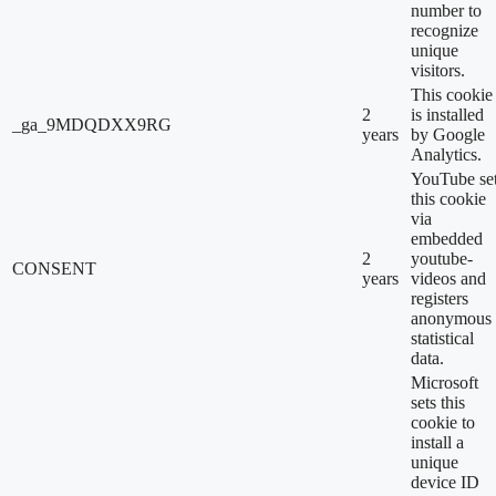
number to
recognize
unique
visitors.
This cookie
2
is installed
_ga_9MDQDXX9RG
years
by Google
Analytics.
YouTube se
this cookie
via
embedded
2
youtube-
CONSENT
years
videos and
registers
anonymous
statistical
data.
Microsoft
sets this
cookie to
install a
unique
device ID