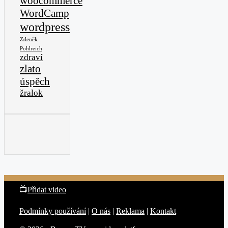
woocommerce
WordCamp
wordpress
Zdeněk
Pohlreich
zdraví
zlato
úspěch
žralok
📺
Přidat video
Podmínky používání
|
O nás
|
Reklama
|
Kontakt