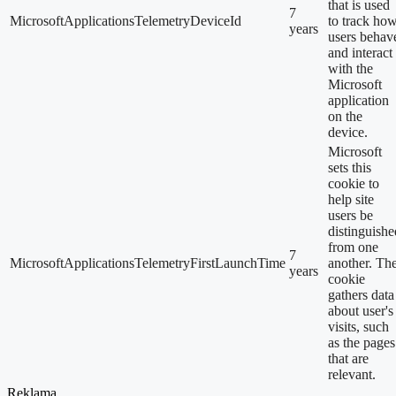
that is used
7
MicrosoftApplicationsTelemetryDeviceId
to track ho
years
users behav
and interact
with the
Microsoft
application
on the
device.
Microsoft
sets this
cookie to
help site
users be
distinguishe
from one
7
MicrosoftApplicationsTelemetryFirstLaunchTime
another. Th
years
cookie
gathers data
about user's
visits, such
as the pages
that are
relevant.
Reklama