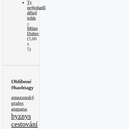
Ty
nejbohatší
dělají
tohle
–
Milan
Dubec
(5,00
z
5)
Oblíbené
#hashtagy
amazonský
prales
atapana
byznys
cestování