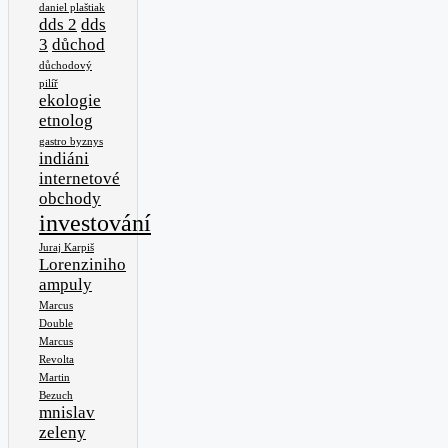
daniel plaštiak
dds 2
dds
3
důchod
důchodový
pilíř
ekologie
etnolog
gastro byznys
indiáni
internetové
obchody
investování
Juraj Karpiš
Lorenziniho
ampuly
Marcus
Double
Marcus
Revolta
Martin
Bezuch
mnislav
zeleny