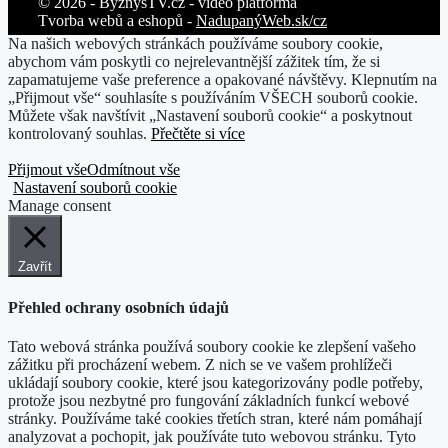
© 2026 - ByznysTV.cz - video platforma
Tvorba webů a eshopů -
NadupanýWeb.sk/cz
Na našich webových stránkách používáme soubory cookie,
abychom vám poskytli co nejrelevantnější zážitek tím, že si
zapamatujeme vaše preference a opakované návštěvy. Klepnutím na
„Přijmout vše“ souhlasíte s používáním VŠECH souborů cookie.
Můžete však navštívit „Nastavení souborů cookie“ a poskytnout
kontrolovaný souhlas.
Přečtěte si více
Přijmout vše
Odmítnout vše
Nastavení souborů cookie
Manage consent
Zavřít
Přehled ochrany osobních údajů
Tato webová stránka používá soubory cookie ke zlepšení vašeho
zážitku při procházení webem. Z nich se ve vašem prohlížeči
ukládají soubory cookie, které jsou kategorizovány podle potřeby,
protože jsou nezbytné pro fungování základních funkcí webové
stránky. Používáme také cookies třetích stran, které nám pomáhají
analyzovat a pochopit, jak používáte tuto webovou stránku. Tyto