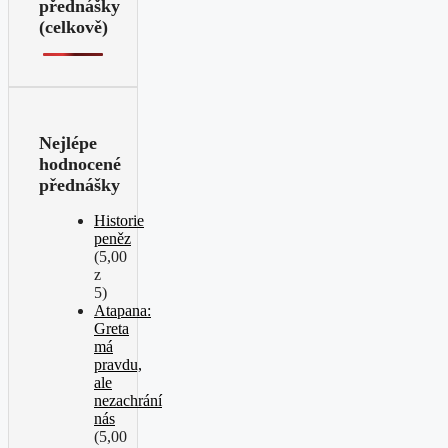
přednášky
(celkově)
Nejlépe
hodnocené
přednášky
Historie
peněz
(5,00
z
5)
Atapana:
Greta
má
pravdu,
ale
nezachrání
nás
(5,00