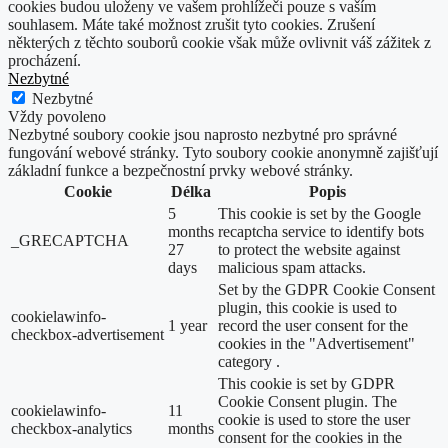
cookies budou uloženy ve vašem prohlížeči pouze s vaším
souhlasem. Máte také možnost zrušit tyto cookies. Zrušení
některých z těchto souborů cookie však může ovlivnit váš zážitek z
procházení.
Nezbytné
Nezbytné
Vždy povoleno
Nezbytné soubory cookie jsou naprosto nezbytné pro správné
fungování webové stránky. Tyto soubory cookie anonymně zajišťují
základní funkce a bezpečnostní prvky webové stránky.
Cookie
Délka
Popis
5
This cookie is set by the Google
months
recaptcha service to identify bots
_GRECAPTCHA
27
to protect the website against
days
malicious spam attacks.
Set by the GDPR Cookie Consent
plugin, this cookie is used to
cookielawinfo-
1 year
record the user consent for the
checkbox-advertisement
cookies in the "Advertisement"
category .
This cookie is set by GDPR
Cookie Consent plugin. The
cookielawinfo-
11
cookie is used to store the user
checkbox-analytics
months
consent for the cookies in the