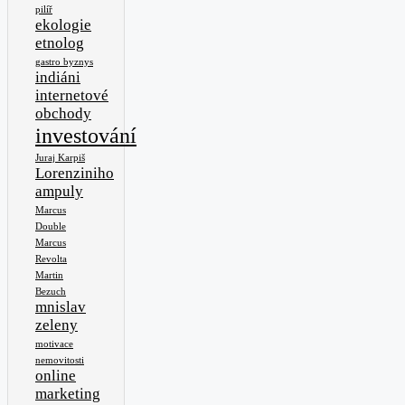
pilíř
ekologie
etnolog
gastro byznys
indiáni
internetové
obchody
investování
Juraj Karpiš
Lorenziniho
ampuly
Marcus
Double
Marcus
Revolta
Martin
Bezuch
mnislav
zeleny
motivace
nemovitosti
online
marketing