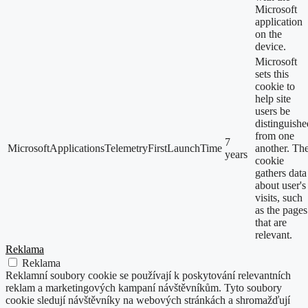
Microsoft
application
on the
device.
Microsoft
sets this
cookie to
help site
users be
distinguishe
from one
7
MicrosoftApplicationsTelemetryFirstLaunchTime
another. Th
years
cookie
gathers data
about user's
visits, such
as the pages
that are
relevant.
Reklama
Reklama
Reklamní soubory cookie se používají k poskytování relevantních
reklam a marketingových kampaní návštěvníkům. Tyto soubory
cookie sledují návštěvníky na webových stránkách a shromažďují