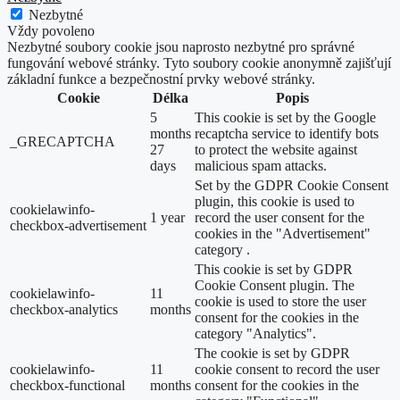
Nezbytné
Vždy povoleno
Nezbytné soubory cookie jsou naprosto nezbytné pro správné
fungování webové stránky. Tyto soubory cookie anonymně zajišťují
základní funkce a bezpečnostní prvky webové stránky.
Cookie
Délka
Popis
5
This cookie is set by the Google
months
recaptcha service to identify bots
_GRECAPTCHA
27
to protect the website against
days
malicious spam attacks.
Set by the GDPR Cookie Consent
plugin, this cookie is used to
cookielawinfo-
1 year
record the user consent for the
checkbox-advertisement
cookies in the "Advertisement"
category .
This cookie is set by GDPR
Cookie Consent plugin. The
cookielawinfo-
11
cookie is used to store the user
checkbox-analytics
months
consent for the cookies in the
category "Analytics".
The cookie is set by GDPR
cookielawinfo-
11
cookie consent to record the user
checkbox-functional
months
consent for the cookies in the