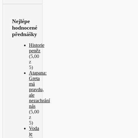
Nejlépe
hodnocené
přednášky
Historie
peněz
(5,00
z
5)
Atapana:
Greta
má
pravdu,
ale
nezachrání
nás
(5,00
z
5)
Voda
je