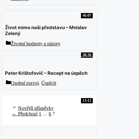
46:07
Život mimo naši představu – Mnislav
Zelený
Rubriky
Životní hodnoty a názory
30:30
Peter Krištofovič – Recept na úspěch
Rubriky
Osobní rozvoj
,
Úspěch
13:12
Novější příspěvky
Stránka
Stránka
Stránka
←
Předchozí
1
…
6
7