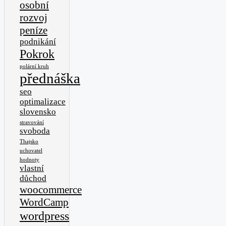
osobní
rozvoj
peníze
podnikání
Pokrok
polární kruh
přednáška
seo
optimalizace
slovensko
stravování
svoboda
Thajsko
uchovatel
hodnoty
vlastní
důchod
woocommerce
WordCamp
wordpress