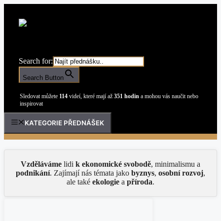
Přeskočit
na
obsah
Search for:
Search Button
Sledovat můžete
114
videí, které mají až
351 hodin
a mohou vás naučit nebo
inspirovat
KATEGORIE PŘEDNÁŠEK
Vzděláváme
lidi
k ekonomické svobodě
, minimalismu a
podnikání
. Zajímají nás témata jako
byznys
,
osobní rozvoj
,
ale také
ekologie
a
příroda
.