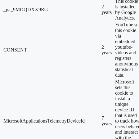
This cookie
2
is installed
_ga_9MDQDXX9RG
years
by Google
Analytics.
YouTube se
this cookie
via
embedded
2
youtube-
CONSENT
years
videos and
registers
anonymous
statistical
data.
Microsoft
sets this
cookie to
install a
unique
device ID
that is used
7
MicrosoftApplicationsTelemetryDeviceId
to track ho
years
users behav
and interact
with the