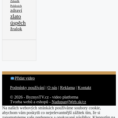
Zdeněk
Pohlreich
zdraví
zlato
úspěch
žralok
Přidat video
Podmínky používání
|
O nás
|
Reklama
|
Kontakt
© 2026 - ByznysTV.cz - video platforma
Tvorba webů a eshopů -
NadupanýWeb.sk/cz
Na našich webových stránkách používáme soubory cookie,
abychom vám poskytli co nejrelevantnější zážitek tím, že si
zapamatujeme vaše preference a opakované návštěvy. Klepnutím na