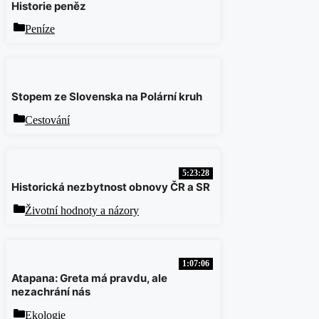
Historie peněz
Rubriky
Peníze
Stopem ze Slovenska na Polární kruh
Rubriky
Cestování
5:23:28
Historická nezbytnost obnovy ČR a SR
Rubriky
Životní hodnoty a názory
1:07:06
Atapana: Greta má pravdu, ale
nezachrání nás
Rubriky
Ekologie