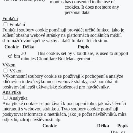
months
has consented to the use of
cookies. It does not store any
personal data.
Funkční
Funkční
Funkční soubory cookie pomáhají provádět určité funkce, jako je
sdílení obsahu webové stránky na platformách sociálních médií,
shromažďování zpětné vazby a další funkce třetích stran.
Cookie
Délka
Popis
30
This cookie, set by Cloudflare, is used to support
__cf_bm
minutes
Cloudflare Bot Management.
Výkon
Výkon
Výkonnostní soubory cookie se používají k pochopení a analýze
klíčových indexů výkonnosti webové stránky, což pomáhá při
poskytování lepší uživatelské zkušenosti pro návštěvníky.
Analytika
Analytika
Analytické cookies se používají k pochopení toho, jak návštěvníci
interagují s webovou stránkou. Tyto soubory cookie pomáhají
poskytovat informace o metrikách, jako je počet návštěvníků, míra
odjezdů, zdroj návštěvnosti atp.
Cookie
Délka
Popis
The _ga