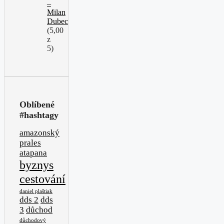
–
Milan
Dubec
(5,00
z
5)
Oblíbené
#hashtagy
amazonský
prales
atapana
byznys
cestování
daniel plaštiak
dds 2
dds
3
důchod
důchodový